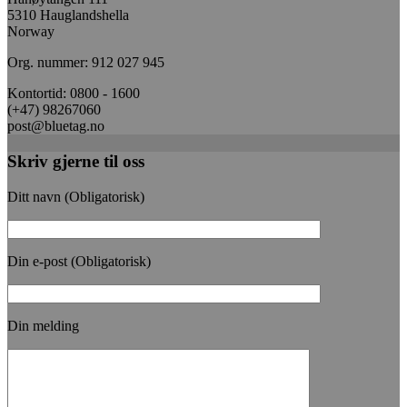
5310 Hauglandshella
Norway
Org. nummer: 912 027 945
Kontortid: 0800 - 1600
(+47) 98267060
post@bluetag.no
Skriv gjerne til oss
Ditt navn (Obligatorisk)
Din e-post (Obligatorisk)
Din melding