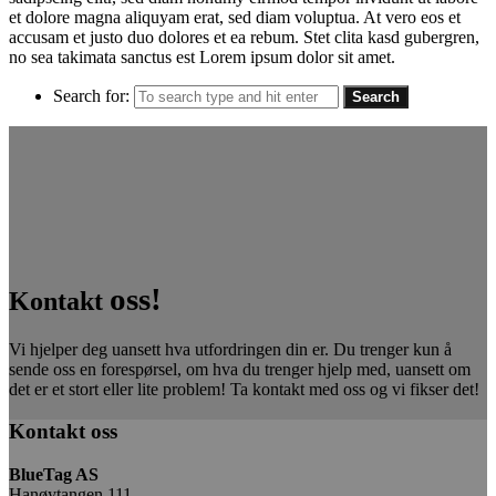
et dolore magna aliquyam erat, sed diam voluptua. At vero eos et
accusam et justo duo dolores et ea rebum. Stet clita kasd gubergren,
no sea takimata sanctus est Lorem ipsum dolor sit amet.
Search for:
oss!
Kontakt
Vi hjelper deg uansett hva utfordringen din er. Du trenger kun å
sende oss en forespørsel, om hva du trenger hjelp med, uansett om
det er et stort eller lite problem! Ta kontakt med oss og vi fikser det!
Kontakt oss
BlueTag AS
Hanøytangen 111